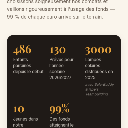
choisissons soigneusement nos combats et
veillons rigoureusement à l'usage des fonds —
99 % de chaque euro arrive sur le terrain.
486
130
3000
Enfants
Prévus pour
Lampes
parrainés
l'année
solaires
depuis le début
scolaire
distribuées en
2026/2027
2025
avec SolarBuddy
& Xpert
Teambuilding
10
99%
Jeunes dans
Des fonds
notre
atteignent le